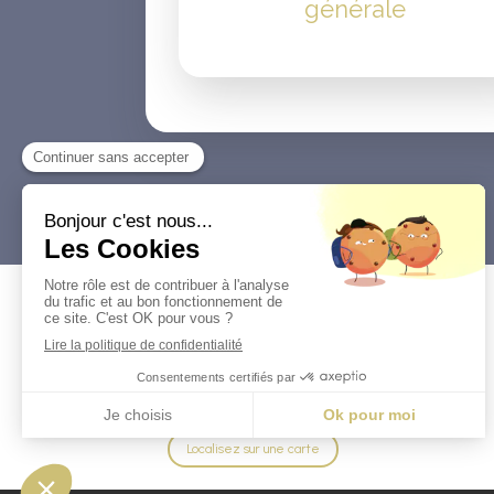
générale
Centre Dentaire du Tolosan
29 Avenue De La Viste
31180
Rouffiac-Tolosan
+33561822990
Localisez sur une carte