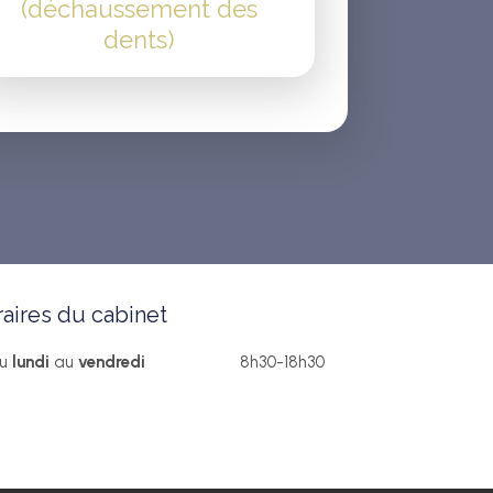
(déchaussement des
dents)
aires du cabinet
Du
lundi
au
vendredi
8h30-18h30